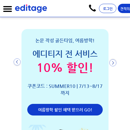
로그인
견적의
EVENT
오직 이번 달만!
데스크
방학!
에디티지 저널투고 패키
예방하
비스
지
"완벽한 논
!
최대
40% 할인!
과'입니다.
예상치 못
논문 투고 준비중이라면 지금이 기회!
요. 전문
13~8/17
으로 심사
지금 할인 받으러 GO
저널
표절
GO!
데스크
4.8/5 고객 평가