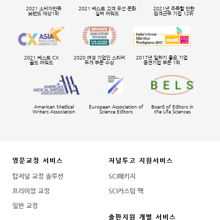
2021 소비자만족
2021 베스트 고객 우선 문화
2021년 주목할 만한
브랜드 대상1위
실버 어워드
원격근무 기업 12위
2021 베스트 CX
2020 여성 기업인 스티비
2017년 일하기 좋은 기업
골드 어워드
두개 부문 수상
중견기업 부문 1위
American Medical
European Association of
Board of Editors in
Writers Association
Science Editors
the Life Sciences
영문교정 서비스
저널투고 지원서비스
탑저널 교정 솔루션
SCI패키지
프리미엄 교정
SCI커스텀 팩
일반 교정
출판지원 개별 서비스