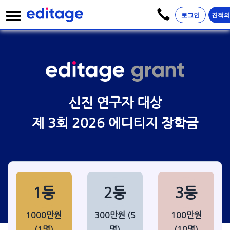
로그인
견적
신진 연구자 대상
제 3회 2026 에디티지 장학금​
1등
2등
3등
1000만원
300만원 (5
100만원
(1명)
명)
(10명)