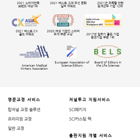
2021 소비자만족
2021 베스트 고객 우선 문화
2021년 주목할 만한
브랜드 대상1위
실버 어워드
원격근무 기업 12위
2021 베스트 CX
2020 여성 기업인 스티비
골드 어워드
두개 부문 수상
2017년 일하기 좋은 기업
중견기업 부문 1위
European Association of
Board of Editors in
American Medical
Science Editors
the Life Sciences
Writers Association
영문교정 서비스
저널투고 지원서비스
탑저널 교정 솔루션
SCI패키지
프리미엄 교정
SCI커스텀 팩
일반 교정
출판지원 개별 서비스