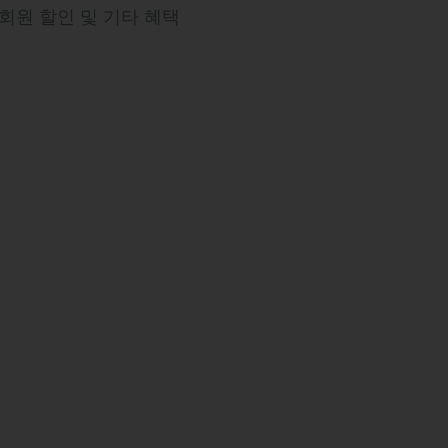
회원 할인 및 기타 혜택