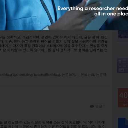
에디
단어선택
덧글남기기
구는 정확하고, 객관적이며, 편견이 없어야 하기 때문에, 글을 쓸 때 민감
. 인종, 젠더 등과 관련된 단어를 의도치 않게 잘못 사용한다면 편견을
자들에게는 저자가 특정 관점이나 스테레오타입을 옹호한다는 인상을 주게
욱 잘 이해할 수 있도록 슬라이드를 통해 정치적으로 올바른 단어쓰는 법
ic writing tips
,
sensitivity in scientific writing
,
논문쓰기
,
논문쓰는법
,
논문작
덧글 1
 잘 전달할 수 있는 적절한 단어를 쓰는 것이 중요합니다. 에디티지에
이드를 통하여 논문에서 혼동하기 쉬운 단어들을 정리해 드립니다. ※ 이