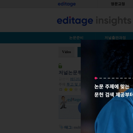
Skip to main content
홈
영문교정
S
논문준비
저널출판과정
Video
Slideshare
You are here
저널논문투고 체크리스트 A to Z
글쓴이
에디티지 인사이트
|
2015년 05월 18일
주제
투고 및 피어리뷰
| 조회수 13,721
논문투고를 위해 준비
시 체크해야하는 리스
48261103
인해 봅시다. 슬라이
>>>
태그:
multimedia
,
논문투고
,
투고패키지
,
저