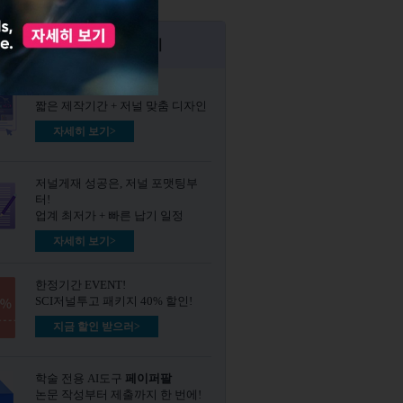
티지 인기 서비스 바로가기
논문 시각화
그래픽초록​
짧은 제작기간 + 저널 맞춤 디자인
자세히 보기>
저널게재 성공은, 저널 포맷팅부
터!
업계 최저가 + 빠른 납기 일정
자세히 보기>
한정기간 EVENT!
SCI저널투고 패키지 40% 할인!
지금 할인 받으러>
학술 전용 AI도구
페이퍼팔
논문 작성부터 제출까지 한 번에!