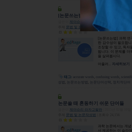
[논문쓰는법] 정치적으로 올바른 
글쓴이
제야슈리 라자고팔란
|
2015년 03월 17일
주제
문법 및 논문작성법
| 조회수 16,233
[논문쓰는법] 과학 연
한 감수성이 필요합니다
45914615
조장할 수 있고, 독
됩니다. 이 문제를 더
을 살펴봅시다.
아울러...
자세히보기
태그:
accurate words
,
confusing words
,
scientif
성법
,
논문쓰는방법
,
논문단어선택
,
정치적단어
논문쓸 때 혼동하기 쉬운 단어들
글쓴이
제야슈리 라자고팔란
|
2015년 02월 10일
주제
문법 및 논문작성법
| 조회수 24,156
과학 논문에서는 개념을
서 제공하는 이 슬라