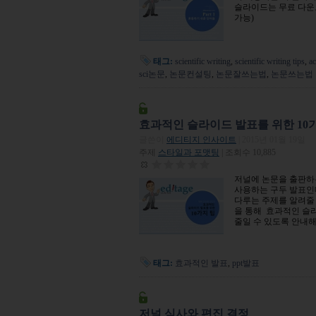
44478590
슬라이드는 무료 다운
가능)
태그:
scientific writing
,
scientific writing tips
,
a
sci논문
,
논문컨설팅
,
논문잘쓰는법
,
논문쓰는법
효과적인 슬라이드 발표를 위한 10
글쓴이
에디티지 인사이트
|
2015년 01월 19일
주제
스타일과 포맷팅
| 조회수 10,885
저널에 논문을 출판하
사용하는 구두 발표인데
43345591
다루는 주제를 알려줄 
을 통해 효과적인 슬
줄일 수 있도록 안내
태그:
효과적인 발표
,
ppt발표
저널 심사와 편집 결정