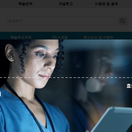
학술번역
저널투고
이용료 및 결제
earch
학술주요토픽
Q&A 포럼
최신뉴스 및 이벤트
에디
덧글남기기
해오신 저자들을 위한 가이드입니다. 논문 투고 직전에 마지막으로 반드
트를 정리하였습니다. 성공적인 논문 게재를 위해 다음 체크리스트를 확
드 다운로드는 다음 통해서 무료로 받아보실 수 있습니다.
무료 다운로드
널투고
,
저널투고체크리스트
,
논문투고체크리스트