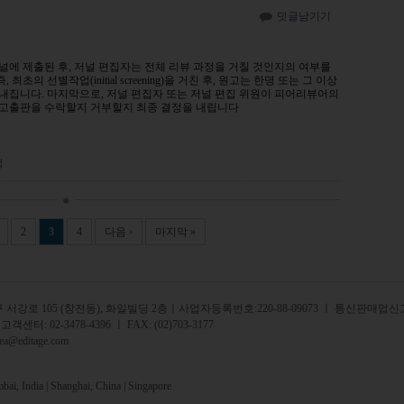
덧글남기기
에 제출된 후, 저널 편집자는 전체 리뷰 과정을 거칠 것인지의 여부를
 최초의 선별작업(initial screening)을 거친 후, 원고는 한명 또는 그 이상
내집니다. 마지막으로, 저널 편집자 또는 저널 편집 위원이 피어리뷰어의
고출판을 수락할지 거부할지 최종 결정을 내립니다
정
2
3
4
다음 ›
마지막 »
서강로 105 (창전동), 화일빌딩 2
층
ㅣ사업자등록번호:220-88-09073 ㅣ 통신판매업신고
 고객센터:
02-3478-4396
ㅣ FAX: (02)703-3177
rea@editage.com
ai, India |
Shanghai, China |
Singapore