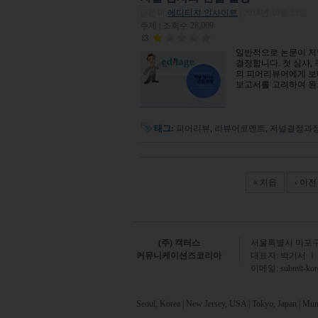
글쓴이
에디티지 인사이트
|
2014년 10월 23일
주제 | 조회수 28,009
일반적으로 논문이 저널
결정합니다. 첫 심사, 즉,
40474861
의 피어리뷰어에게 보
보고서를 고려하여 원
태그:
피어리뷰
,
리뷰어코멘트
,
저널결정과
Pages
« 처음
‹ 이전
(주) 캑터스
서
울특별시 마포구 
커뮤니케이션즈코리아
대표자: 박기서 ㅣ
이메일:
submit-ko
Seoul, Korea | New Jersey, USA | Tokyo, Japan | Mumb