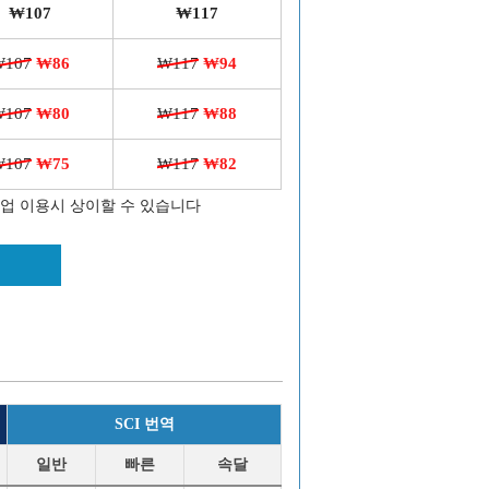
₩107
₩117
₩107
₩86
₩117
₩94
₩107
₩80
₩117
₩88
₩107
₩75
₩117
₩82
작업 이용시 상이할 수 있습니다
SCI 번역
일반
빠른
속달