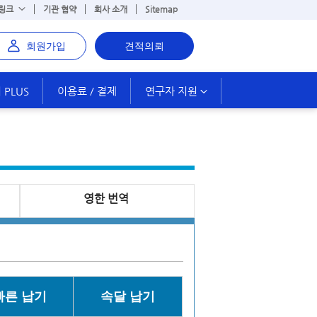
 링크
기관 협약
회사 소개
Sitemap
회원가입
견적의뢰
PLUS
이용료 / 결제
연구자 지원
영한 번역
빠른 납기
속달 납기