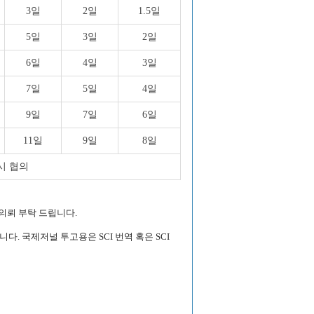
3일
2일
1.5일
5일
3일
2일
6일
4일
3일
7일
5일
4일
9일
7일
6일
11일
9일
8일
시 협의
 의뢰 부탁 드립니다.
 국제저널 투고용은 SCI 번역 혹은 SCI