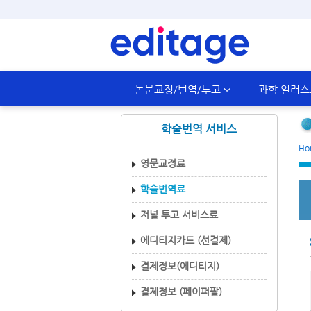
논문교정/번역/투고
과학 일러
학술번역 서비스
Ho
영문교정료
학술번역료
저널 투고 서비스료
에디티지카드 (선결제)
결제정보(에디티지)
결제정보 (페이퍼팔)