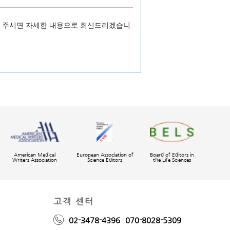
의를 주시면 자세한 내용으로 회신드리겠습니
American Medical
European Association of
Board of Editors in
Writers Association
Science Editors
the Life Sciences
고객 센터
02-3478-4396
070-8028-5309