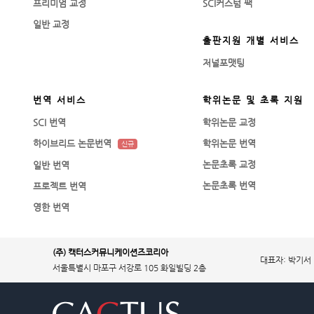
프리미엄 교정
SCI커스텀 팩
일반 교정
출판지원 개별 서비스
저널포맷팅
번역 서비스
학위논문 및 초록 지원
SCI 번역
학위논문 교정
하이브리드 논문번역
학위논문 번역
신규
논문초록 교정
일반 번역
논문초록 번역
프로젝트 번역
영한 번역
(주) 캑터스커뮤니케이션즈코리아
대표자: 박기서
서울특별시 마포구 서강로 105 화일빌딩 2층