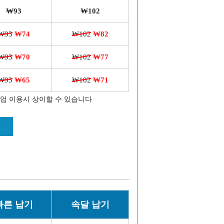
₩93
₩102
₩93
₩74
₩102
₩82
₩93
₩70
₩102
₩77
₩93
₩65
₩102
₩71
작업 이용시 상이할 수 있습니다
빠른 납기
속달 납기