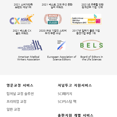
2021 소비자만족
2021 베스트 고객 우선 문화
2021년 주목할 만한
브랜드 대상1위
실버 어워드
원격근무 기업 12위
2021 베스트 CX
2020 여성 기업인 스티비
2017년 일하기 좋은 기업
골드 어워드
두개 부문 수상
중견기업 부문 1위
American Medical
European Association of
Board of Editors in
Writers Association
Science Editors
the Life Sciences
영문교정 서비스
저널투고 지원서비스
탑저널 교정 솔루션
SCI패키지
프리미엄 교정
SCI커스텀 팩
일반 교정
출판지원 개별 서비스