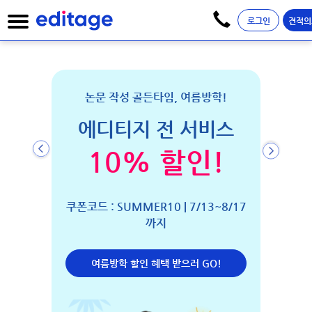
로그인
견적의
 초록
EVEN
논문 작성 골든타임, 여름방학!
에디티
에디티지 전 서비스
지
전문 디자
10% 할인!
최대
분야에 특
논문 투고
쿠폰코드 : SUMMER10 | 7/13~8/17
까지
작 기간
여름방학 할인 혜택 받으러 GO!
4.8/