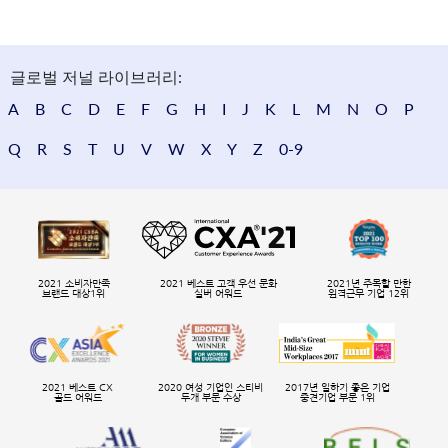
글로벌 저널 라이브러리:
A
B
C
D
E
F
G
H
I
J
K
L
M
N
O
P
Q
R
S
T
U
V
W
X
Y
Z
0-9