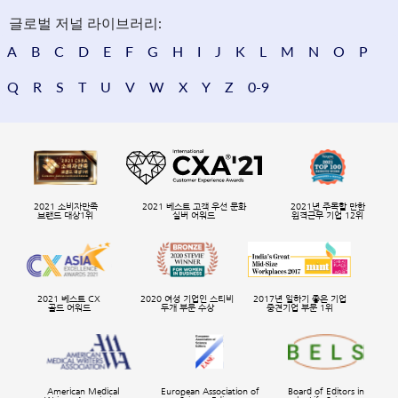
글로벌 저널 라이브러리:
A
B
C
D
E
F
G
H
I
J
K
L
M
N
O
P
Q
R
S
T
U
V
W
X
Y
Z
0-9