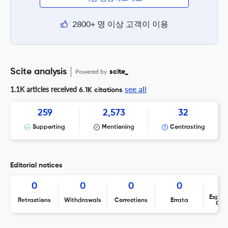
2800+ 명 이상 고객이 이용
Scite analysis
Powered by
scite_
see all
1.1K articles received
6.1K citations
259
2,573
32
Supporting
Mentioning
Contrasting
Editorial notices
0
0
0
0
Expres
Retractions
Withdrawals
Corrections
Errata
Con