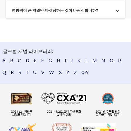
영향력이 큰 저널만 타겟팅하는 것이 바람직합니까?
글로벌 저널 라이브러리:
A
B
C
D
E
F
G
H
I
J
K
L
M
N
O
P
Q
R
S
T
U
V
W
X
Y
Z
0-9