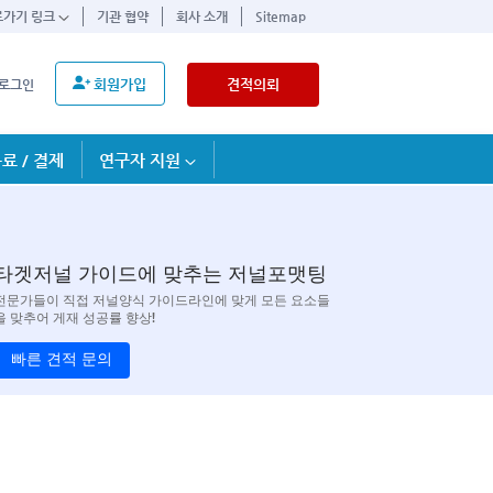
로가기 링크
기관 협약
회사 소개
Sitemap
회원가입
견적의뢰
로그인
료 / 결제
연구자 지원
타겟저널 가이드에 맞추는 저널포맷팅
전문가들이 직접 저널양식 가이드라인에 맞게 모든 요소들
을 맞추어 게재 성공률 향상!
빠른 견적 문의