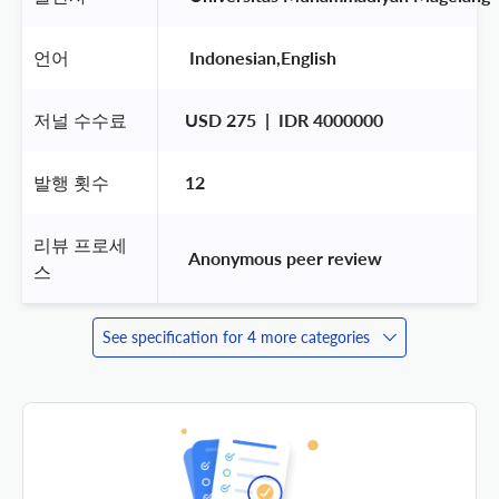
언어
 Indonesian,English 
저널 수수료
USD 275  |  IDR 4000000
발행 횟수
12
리뷰 프로세
 Anonymous peer review 
스
See specification for 4 more categories