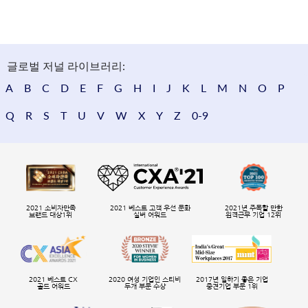
글로벌 저널 라이브러리:
A
B
C
D
E
F
G
H
I
J
K
L
M
N
O
P
Q
R
S
T
U
V
W
X
Y
Z
0-9