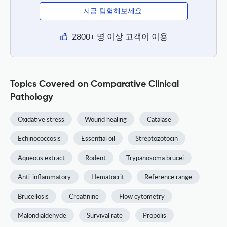
지금 탐험해보세요
2800+ 명 이상 고객이 이용
Topics Covered on Comparative Clinical
Pathology
Oxidative stress
Wound healing
Catalase
Echinococcosis
Essential oil
Streptozotocin
Aqueous extract
Rodent
Trypanosoma brucei
Anti-inflammatory
Hematocrit
Reference range
Brucellosis
Creatinine
Flow cytometry
Malondialdehyde
Survival rate
Propolis