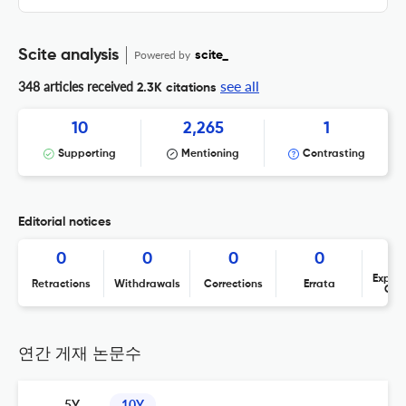
Scite analysis
Powered by
scite_
see all
348 articles received
2.3K citations
10
2,265
1
Supporting
Mentioning
Contrasting
Editorial notices
0
0
0
0
Expres
Retractions
Withdrawals
Corrections
Errata
Con
연간 게재 논문수
5Y
10Y