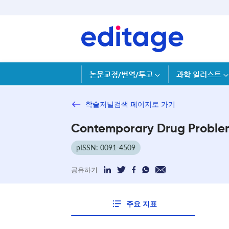
논문교정/번역/투고
과학 일러스트
학술저널검색 페이지로 가기
Contemporary Drug Proble
pISSN: 0091-4509
공유하기
주요 지표