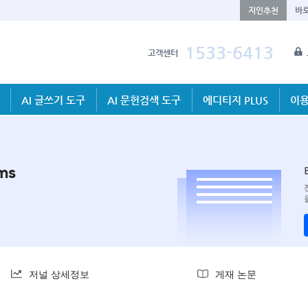
지인추천
바
1533-6413
고객센터
AI 글쓰기 도구
AI 문헌검색 도구
에디티지 PLUS
이용
ms
저널 상세정보
게재 논문