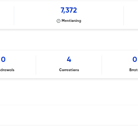
7,372
Mentioning
0
4
0
hdrawals
Corrections
Erra