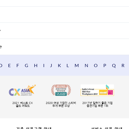
?
?
D
E
F
G
H
I
J
K
L
M
N
O
P
Q
R