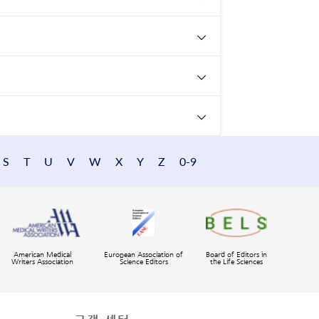
S
T
U
V
W
X
Y
Z
0-9