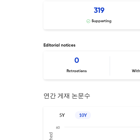
319
Supporting
Editorial notices
0
Retractions
Wit
연간 게재 논문수
5Y
10Y
60