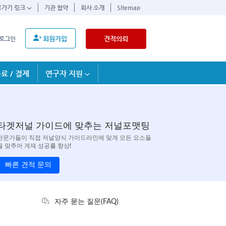
로가기 링크
기관 협약
회사 소개
Sitemap
회원가입
견적의뢰
로그인
료 / 결제
연구자 지원
타겟저널 가이드에 맞추는 저널포맷팅
전문가들이 직접 저널양식 가이드라인에 맞게 모든 요소들
을 맞추어 게재 성공률 향상!
빠른 견적 문의
자주 묻는 질문(FAQ)