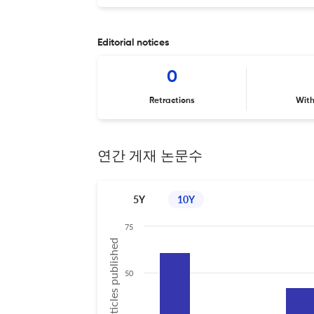
Editorial notices
0
Retractions
Wit
연간 게재 논문수
5Y
10Y
75
No of articles published
50