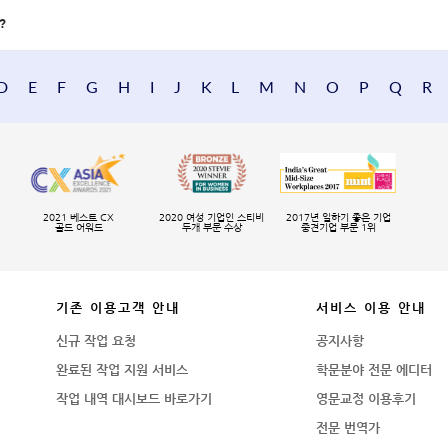
?
D
E
F
G
H
I
J
K
L
M
N
O
P
Q
R