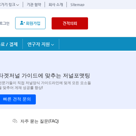
로가기 링크
기관 협약
회사 소개
Sitemap
회원가입
견적의뢰
로그인
료 / 결제
연구자 지원
타겟저널 가이드에 맞추는 저널포맷팅
전문가들이 직접 저널양식 가이드라인에 맞게 모든 요소들
을 맞추어 게재 성공률 향상!
빠른 견적 문의
자주 묻는 질문(FAQ)