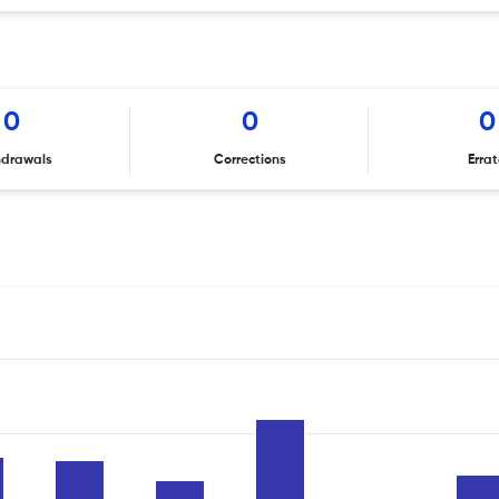
0
0
0
hdrawals
Corrections
Erra