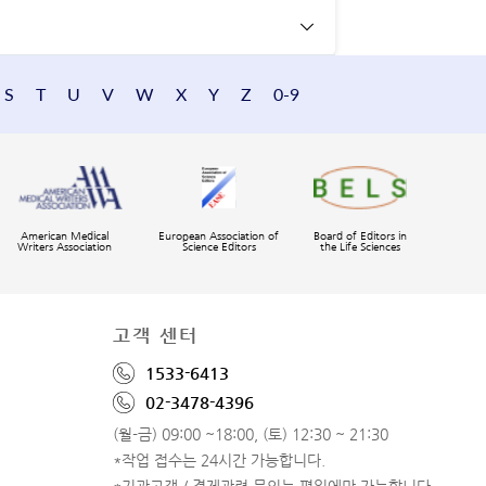
S
T
U
V
W
X
Y
Z
0-9