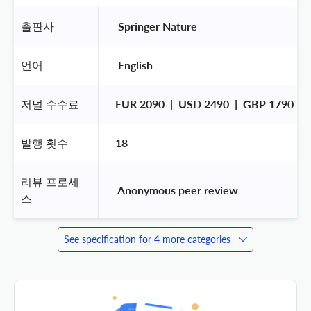
출판사
 Springer Nature 
언어
 English 
저널 수수료
EUR 2090  |  USD 2490  |  GBP 1790
발행 횟수
18
리뷰 프로세
 Anonymous peer review 
스
See specification for 4 more categories