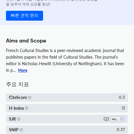
을 맞추어 게재 성공률 향상!
빠른 견적 문의
Aims and Scope
French Cultural Studies is a peer-reviewed academic journal that
publishes papers in the field of Cultural Studies. The journal's
editor is Nicholas Hewitt (University of Nottingham). It has been
in p...
More
주요 지표
CiteScore
0.3
H-Index
12
Q1
SJR
History
SNIP
0.37