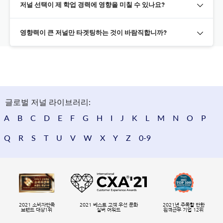
저널 선택이 제 학업 경력에 영향을 미칠 수 있나요?
영향력이 큰 저널만 타겟팅하는 것이 바람직합니까?
글로벌 저널 라이브러리:
A
B
C
D
E
F
G
H
I
J
K
L
M
N
O
P
Q
R
S
T
U
V
W
X
Y
Z
0-9