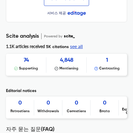
서비스 제공
Scite analysis
Powered by
scite_
see all
1.1K articles received
5K citations
74
4,848
1
Supporting
Mentioning
Contrasting
Editorial notices
0
0
0
0
Expres
Retractions
Withdrawals
Corrections
Errata
Con
자주 묻는 질문(FAQ)