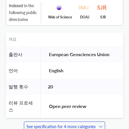
Indexed
in the
following public
Web of Science
DOAJ
SJR
directories
개요
출판사
 European Geosciences Union 
언어
 English 
발행 횟수
20
리뷰 프로세
 Open peer review 
스
See specification for 4 more categories