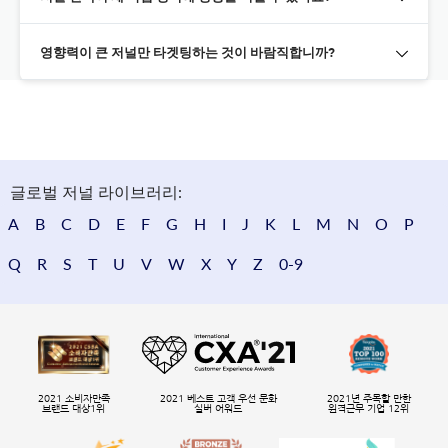
영향력이 큰 저널만 타겟팅하는 것이 바람직합니까?
글로벌 저널 라이브러리:
A
B
C
D
E
F
G
H
I
J
K
L
M
N
O
P
Q
R
S
T
U
V
W
X
Y
Z
0-9