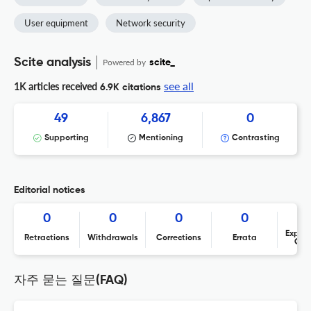
User equipment
Network security
Scite analysis
Powered by
scite_
see all
1K articles received
6.9K citations
49
6,867
0
Supporting
Mentioning
Contrasting
Editorial notices
0
0
0
0
Expres
Retractions
Withdrawals
Corrections
Errata
Con
자주 묻는 질문(FAQ)