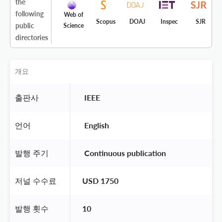
the
following
Web of
Scopus
DOAJ
Inspec
SJR
public
Science
directories
개요
출판사
 IEEE 
언어
 English 
발행 주기
 Continuous publication 
저널 수수료
USD 1750
발행 횟수
10