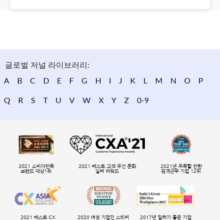
글로벌 저널 라이브러리:
A
B
C
D
E
F
G
H
I
J
K
L
M
N
O
P
Q
R
S
T
U
V
W
X
Y
Z
0-9