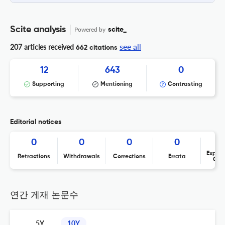
Scite analysis
Powered by
scite_
see all
207 articles received
662 citations
12
643
0
Supporting
Mentioning
Contrasting
Editorial notices
0
0
0
0
Expres
Retractions
Withdrawals
Corrections
Errata
Con
연간 게재 논문수
5Y
10Y