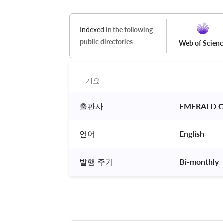
Indexed
in the following
public directories
Web of Scien
개요
출판사
 EMERALD G
언어
 English 
발행 주기
 Bi-monthly 