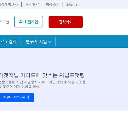
로가기 링크
기관 협약
회사 소개
Sitemap
회원가입
견적의뢰
로그인
료 / 결제
연구자 지원
타겟저널 가이드에 맞추는 저널포맷팅
전문가들이 직접 저널양식 가이드라인에 맞게 모든 요소들
을 맞추어 게재 성공률 향상!
빠른 견적 문의