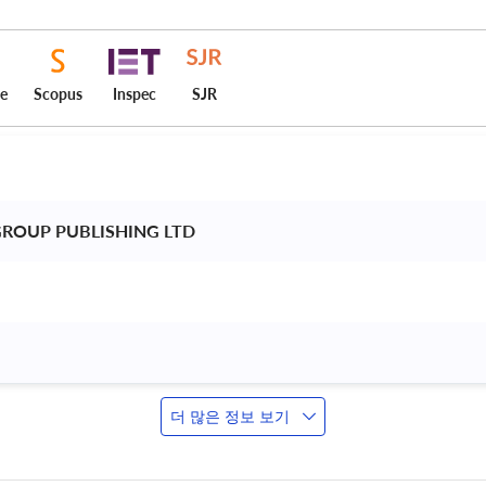
ce
Scopus
Inspec
SJR
ROUP PUBLISHING LTD 
더 많은 정보 보기