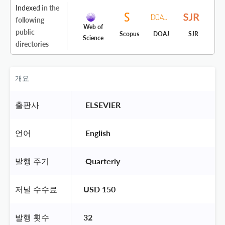
Indexed
in the
following
Web of
public
Scopus
DOAJ
SJR
Science
directories
개요
출판사
 ELSEVIER 
언어
 English 
발행 주기
 Quarterly 
저널 수수료
USD 150
발행 횟수
32