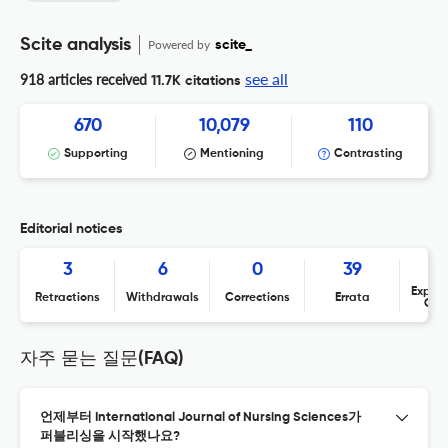
Scite analysis
Powered by
scite_
see all
918 articles received
11.7K citations
670
10,079
110
Supporting
Mentioning
Contrasting
Editorial notices
3
6
0
39
Expres
Retractions
Withdrawals
Corrections
Errata
Con
자주 묻는 질문(FAQ)
언제부터 International Journal of Nursing Sciences가
퍼블리싱을 시작했나요?