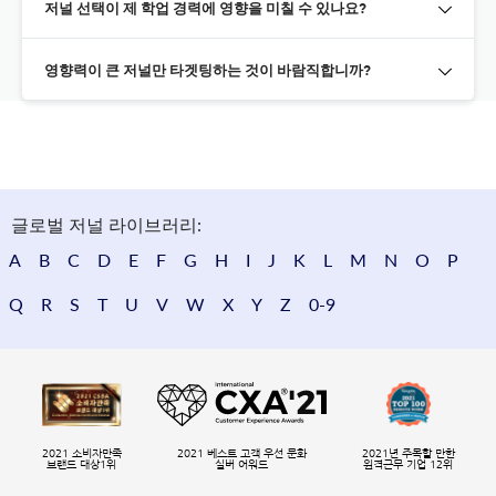
저널 선택이 제 학업 경력에 영향을 미칠 수 있나요?
영향력이 큰 저널만 타겟팅하는 것이 바람직합니까?
글로벌 저널 라이브러리:
A
B
C
D
E
F
G
H
I
J
K
L
M
N
O
P
Q
R
S
T
U
V
W
X
Y
Z
0-9