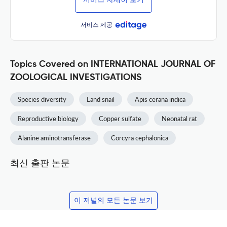
서비스 자세히 보기
서비스 제공
Topics Covered on INTERNATIONAL JOURNAL OF
ZOOLOGICAL INVESTIGATIONS
Species diversity
Land snail
Apis cerana indica
Reproductive biology
Copper sulfate
Neonatal rat
Alanine aminotransferase
Corcyra cephalonica
최신 출판 논문
이 저널의 모든 논문 보기