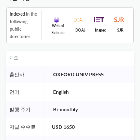
Indexed
in the
following
Web of
public
DOAJ
Inspec
SJR
Science
directories
개요
출판사
 OXFORD UNIV PRESS 
언어
 English 
발행 주기
 Bi-monthly 
저널 수수료
USD 1650