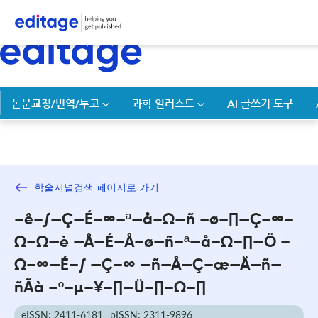
논문교정/번역/투고
과학 일러스트
AI 글쓰기 도구
학술저널검색 페이지로 가기
–ê–∫—Ç—É–∞–ª—å–Ω—ñ –ø–∏—Ç–∞–
Ω–Ω—è —Å—É—Å–ø—ñ–ª—å–Ω–∏—Ö –
Ω–∞—É–∫ —Ç–∞ —ñ—Å—Ç–æ—Ä—ñ—
ñÃà –º–µ–¥–∏—Ü–∏–Ω–∏
eISSN: 2411-6181
pISSN: 2311-9896