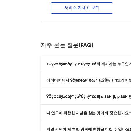
서비스 자세히 보기
자주 묻는 질문(FAQ)
ŸÖÿØ€åÿ±€åÿ™ ÿµŸÜÿπÿ™€å의 게시자는 누구인
에디티지에서 ŸÖÿØ€åÿ±€åÿ™ ÿµŸÜÿπÿ™€å의
ŸÖÿØ€åÿ±€åÿ™ ÿµŸÜÿπÿ™€å의 eISSN 및 pI
내 연구에 적합한 저널을 찾는 것이 왜 중요한가요?
저널 선택이 제 학업 경력에 영향을 미칠 수 있나요