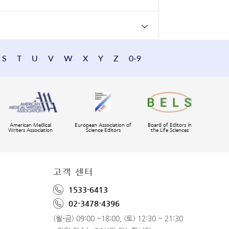
S
T
U
V
W
X
Y
Z
0-9