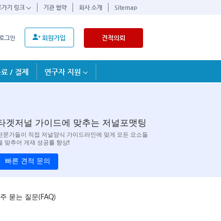
로가기 링크
기관 협약
회사 소개
Sitemap
회원가입
견적의뢰
로그인
료 / 결제
연구자 지원
타겟저널 가이드에 맞추는 저널포맷팅
전문가들이 직접 저널양식 가이드라인에 맞게 모든 요소들
을 맞추어 게재 성공률 향상!
빠른 견적 문의
주 묻는 질문(FAQ)