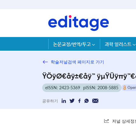
논문교정/번역/투고
과학 일러스트
학술저널검색 페이지로 가기
ŸÖÿØ€åÿ±€åÿ™ ÿµŸÜÿπÿ™€
eISSN: 2423-5369
pISSN: 2008-5885
Open
공유하기
저널 상세정