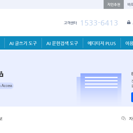
지인추천
바
1533-6413
고객센터
AI 글쓰기 도구
AI 문헌검색 도구
에디티지 PLUS
이용
å
 Access
보
자