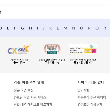
?
D
E
F
G
H
I
J
K
L
M
N
O
P
Q
R