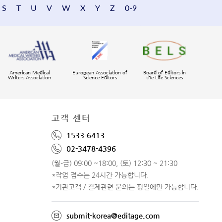
S
T
U
V
W
X
Y
Z
0-9