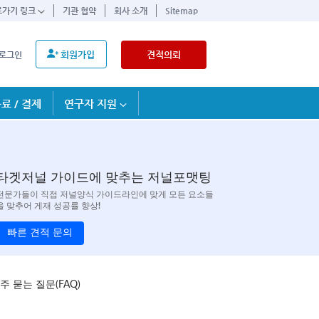
로가기 링크
기관 협약
회사 소개
Sitemap
회원가입
견적의뢰
로그인
료 / 결제
연구자 지원
타겟저널 가이드에 맞추는 저널포맷팅
전문가들이 직접 저널양식 가이드라인에 맞게 모든 요소들
을 맞추어 게재 성공률 향상!
빠른 견적 문의
주 묻는 질문(FAQ)