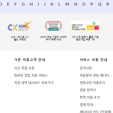
D
E
F
G
H
I
J
K
L
M
N
O
P
Q
R