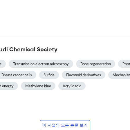
udi Chemical Society
e
Transmission electron microscopy
Bone regeneration
Phot
Breast cancer cells
Sulfide
Flavonoid derivatives
Mechanism
n energy
Methylene blue
Acrylic acid
이 저널의 모든 논문 보기