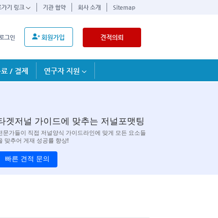
로가기 링크
기관 협약
회사 소개
Sitemap
회원가입
견적의뢰
로그인
료 / 결제
연구자 지원
타겟저널 가이드에 맞추는 저널포맷팅
전문가들이 직접 저널양식 가이드라인에 맞게 모든 요소들
을 맞추어 게재 성공률 향상!
빠른 견적 문의