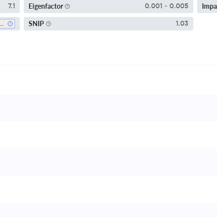
Eigenfactor
Impa
7.1
0.001 - 0.005
SNIP
1.03
Chemistry (all)