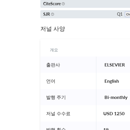
CiteScore
Q1
SJR
저널 사양
개요
출판사
 ELSEVIER 
언어
 English 
발행 주기
 Bi-monthly 
저널 수수료
USD 1250
발행 횟수
19