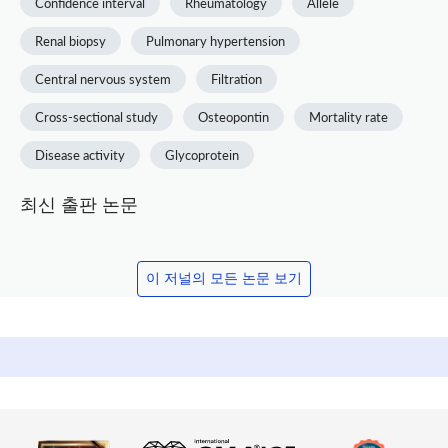
Confidence interval
Rheumatology
Allele
Renal biopsy
Pulmonary hypertension
Central nervous system
Filtration
Cross-sectional study
Osteopontin
Mortality rate
Disease activity
Glycoprotein
최신 출판 논문
이 저널의 모든 논문 보기