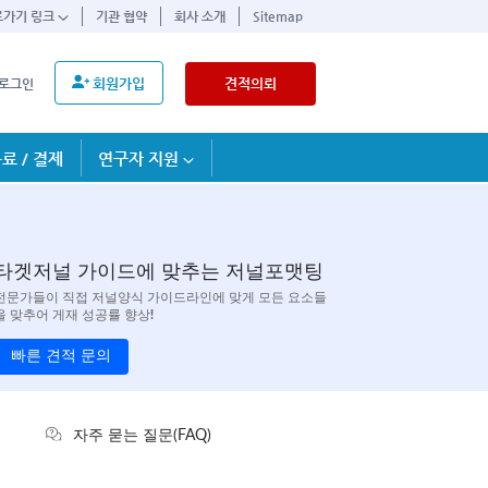
로가기 링크
기관 협약
회사 소개
Sitemap
회원가입
견적의뢰
로그인
료 / 결제
연구자 지원
타겟저널 가이드에 맞추는 저널포맷팅
전문가들이 직접 저널양식 가이드라인에 맞게 모든 요소들
을 맞추어 게재 성공률 향상!
빠른 견적 문의
자주 묻는 질문(FAQ)