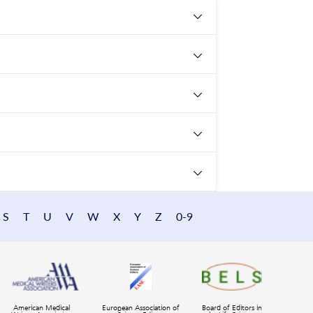
S
T
U
V
W
X
Y
Z
0-9