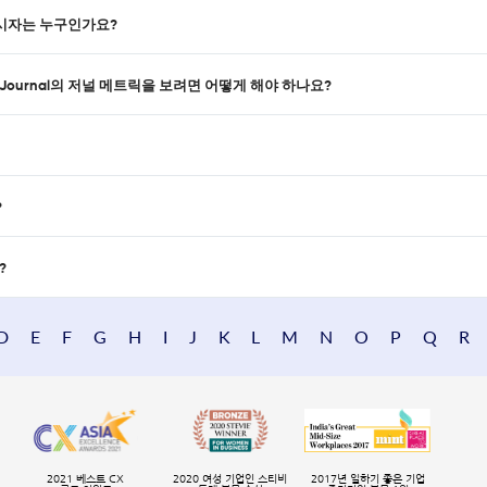
l의 게시자는 누구인가요?
rch Journal의 저널 메트릭을 보려면 어떻게 해야 하나요?
?
?
D
E
F
G
H
I
J
K
L
M
N
O
P
Q
R