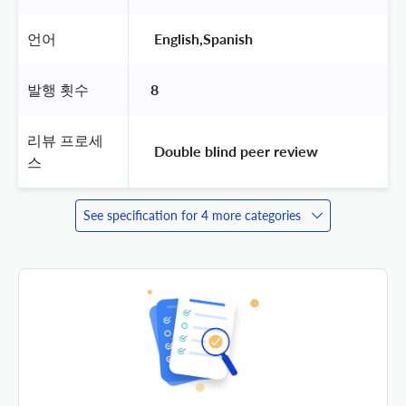
언어
 English,Spanish 
발행 횟수
8
리뷰 프로세
 Double blind peer review 
스
See specification for 4 more categories