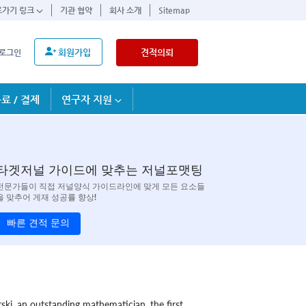
로가기 링크
기관 협약
회사 소개
Sitemap
회원가입
견적의뢰
로그인
료 / 결제
연구자 지원
타겟저널 가이드에 맞추는 저널포맷팅
전문가들이 직접 저널양식 가이드라인에 맞게 모든 요소들
을 맞추어 게재 성공률 향상!
빠른 견적 문의
ki, an outstanding mathematician, the first