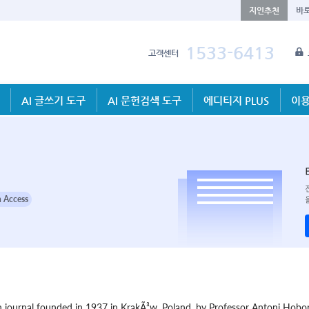
지인추천
바
1533-6413
고객센터
AI 글쓰기 도구
AI 문헌검색 도구
에디티지 PLUS
이용
 Access
journal founded in 1937 in KrakÃ³w, Poland, by Professor Antoni Hobors