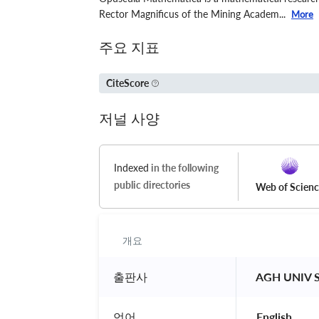
Rector Magnificus of the Mining Academ...
More
주요 지표
CiteScore
저널 사양
Indexed
in the following
public directories
Web of Scien
개요
출판사
 AGH UNIV 
언어
 English 