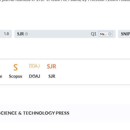
Q1
SJR
SNI
1.8
Mathematics (all)
ce
Scopus
DOAJ
SJR
SCIENCE & TECHNOLOGY PRESS 