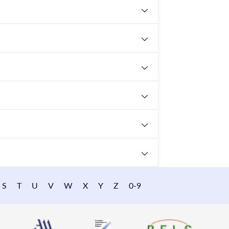
S
T
U
V
W
X
Y
Z
0-9