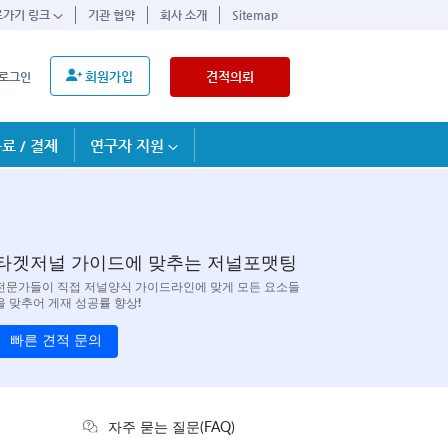
로가기 링크
기관 협약
회사 소개
Sitemap
회원가입
견적의뢰
로그인
료 / 결제
연구자 지원
타겟저널 가이드에 맞추는 저널포맷팅
전문가들이 직접 저널양식 가이드라인에 맞게 모든 요소들
을 맞추어 게재 성공률 향상!
빠른 견적 문의
자주 묻는 질문(FAQ)