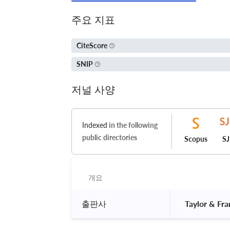
주요 지표
CiteScore
SNIP
저널 사양
Indexed
in the following
public directories
Scopus
S
개요
출판사
 Taylor & Fra