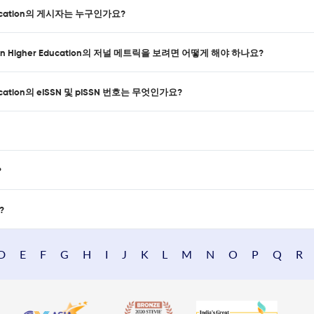
her Education의 게시자는 누구인가요?
tice in Higher Education의 저널 메트릭을 보려면 어떻게 해야 하나요?
er Education의 eISSN 및 pISSN 번호는 무엇인가요?
?
?
D
E
F
G
H
I
J
K
L
M
N
O
P
Q
R