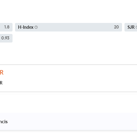
H-Index
SJR
1.8
20
0.93
JR
ncis 