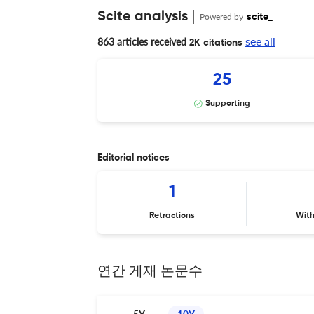
Scite analysis
Powered by
scite_
see all
863 articles received
2K citations
25
Supporting
Editorial notices
1
Retractions
Wit
연간 게재 논문수