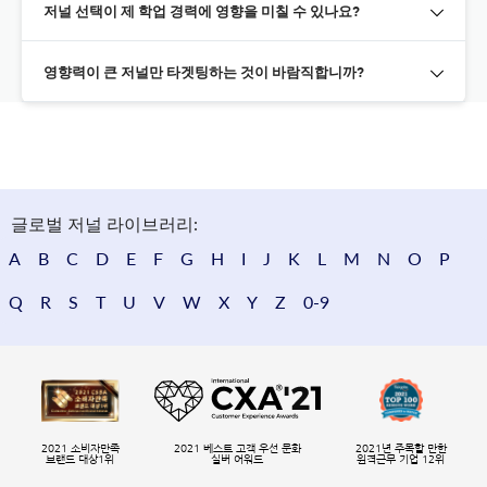
저널 선택이 제 학업 경력에 영향을 미칠 수 있나요?
영향력이 큰 저널만 타겟팅하는 것이 바람직합니까?
글로벌 저널 라이브러리:
A
B
C
D
E
F
G
H
I
J
K
L
M
N
O
P
Q
R
S
T
U
V
W
X
Y
Z
0-9