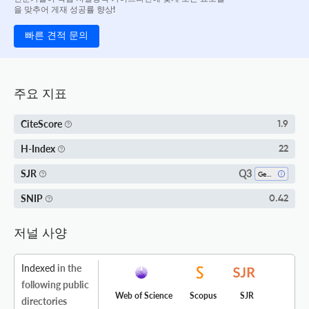
을 맞추어 게재 성공률 향상!
빠른 견적 문의
주요 지표
CiteScore
1.9
H-Index
22
Q3
SJR
Geography, Planning And Development
SNIP
0.42
저널 사양
Indexed
in the
following public
Web of Science
Scopus
SJR
directories