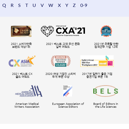
Q
R
S
T
U
V
W
X
Y
Z
0-9