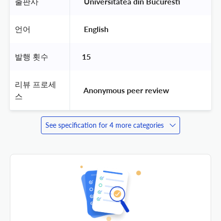
출판사
 Universitatea din Bucuresti 
언어
 English 
발행 횟수
15
리뷰 프로세
 Anonymous peer review 
스
See specification for 4 more categories