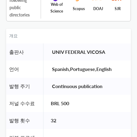
following
Web of
public
Scopus
DOAJ
SJR
Science
directories
개요
출판사
 UNIV FEDERAL VICOSA 
언어
 Spanish,Portuguese,English 
발행 주기
 Continuous publication 
저널 수수료
BRL 500
발행 횟수
32