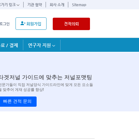
로가기 링크
기관 협약
회사 소개
Sitemap
회원가입
견적의뢰
로그인
료 / 결제
연구자 지원
타겟저널 가이드에 맞추는 저널포맷팅
전문가들이 직접 저널양식 가이드라인에 맞게 모든 요소들
을 맞추어 게재 성공률 향상!
빠른 견적 문의