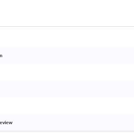
n 
eview 