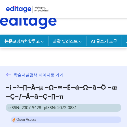
논문교정/번역/투고
과학 일러스트
AI 글쓰기 도구
학술저널검색 페이지로 가기
–í –º–∏—Ä–µ –Ω–∞—É—á–Ω—ã—Ö –æ
—Ç–∫—Ä—ã—Ç–∏–π
eISSN: 2307-9428
pISSN: 2072-0831
Open Access