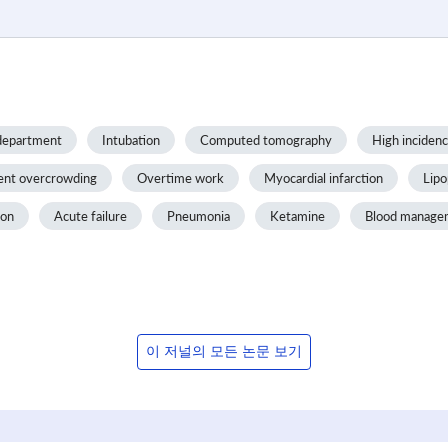
department
Intubation
Computed tomography
High inciden
nt overcrowding
Overtime work
Myocardial infarction
Lipo
ion
Acute failure
Pneumonia
Ketamine
Blood manage
이 저널의 모든 논문 보기