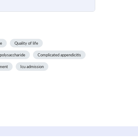
ce
Quality of life
polysaccharide
Complicated appendicitis
ment
Icu admission