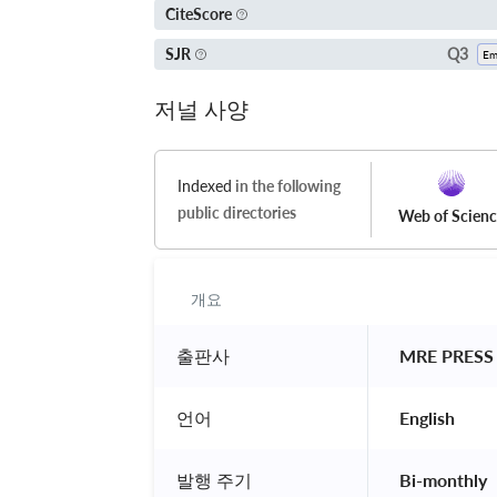
CiteScore
Q3
SJR
저널 사양
Indexed
in the following
public directories
Web of Scien
개요
출판사
 MRE PRESS
언어
 English 
발행 주기
 Bi-monthly 