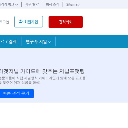
로가기 링크
기관 협약
회사 소개
Sitemap
회원가입
견적의뢰
로그인
료 / 결제
연구자 지원
타겟저널 가이드에 맞추는 저널포맷팅
전문가들이 직접 저널양식 가이드라인에 맞게 모든 요소들
을 맞추어 게재 성공률 향상!
빠른 견적 문의