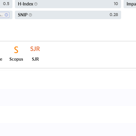
H-Index
Impa
0.5
10
SNIP
0.28
Emergency Medicine
ce
Scopus
SJR
 