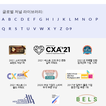
글로벌 저널 라이브러리:
A
B
C
D
E
F
G
H
I
J
K
L
M
N
O
P
Q
R
S
T
U
V
W
X
Y
Z
0-9