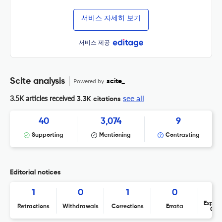
서비스 자세히 보기
서비스 제공
Scite analysis
Powered by
scite_
see all
3.5K articles received
3.3K citations
40
3,074
9
Supporting
Mentioning
Contrasting
Editorial notices
1
0
1
0
Expres
Retractions
Withdrawals
Corrections
Errata
Con