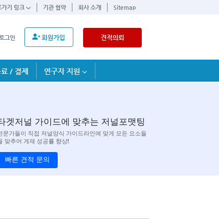
로가기 링크
기관 협약
회사 소개
Sitemap
회원가입
견적의뢰
로그인
료 / 결제
연구자 지원
타겟저널 가이드에 맞추는 저널포맷팅
전문가들이 직접 저널양식 가이드라인에 맞게 모든 요소들
을 맞추어 게재 성공률 향상!
빠른 견적 문의