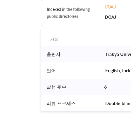
Indexed
in the following
public directories
DOAJ
개요
출판사
 Trakya Unive
언어
 English,Turk
발행 횟수
6
리뷰 프로세스
 Double blin