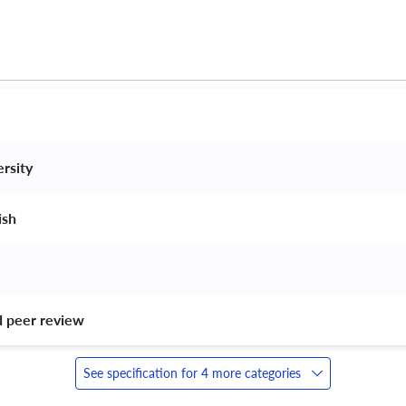
rsity 
ish 
d peer review 
See specification for 4 more categories