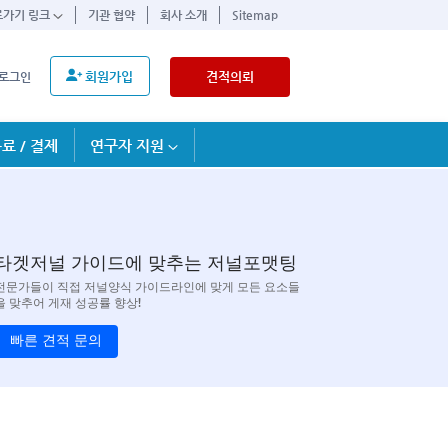
로가기 링크
기관 협약
회사 소개
Sitemap
회원가입
견적의뢰
로그인
료 / 결제
연구자 지원
타겟저널 가이드에 맞추는 저널포맷팅
전문가들이 직접 저널양식 가이드라인에 맞게 모든 요소들
을 맞추어 게재 성공률 향상!
빠른 견적 문의