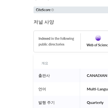
CiteScore
저널 사양
Indexed
in the following
public directories
Web of Scien
개요
출판사
 CANADIAN 
언어
 Multi-Langu
발행 주기
 Quarterly 