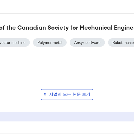
of the Canadian Society for Mechanical Engine
vector machine
Polymer metal
Ansys software
Robot manip
이 저널의 모든 논문 보기