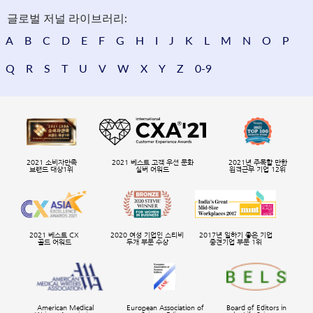
글로벌 저널 라이브러리:
A
B
C
D
E
F
G
H
I
J
K
L
M
N
O
P
Q
R
S
T
U
V
W
X
Y
Z
0-9