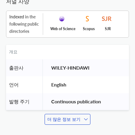
저널 사양
Indexed
in the
following public
Web of Science
Scopus
SJR
directories
개요
출판사
 WILEY-HINDAWI 
언어
 English 
발행 주기
 Continuous publication 
더 많은 정보 보기