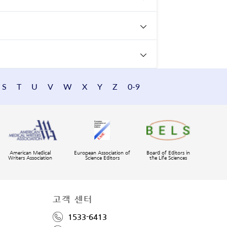
S
T
U
V
W
X
Y
Z
0-9