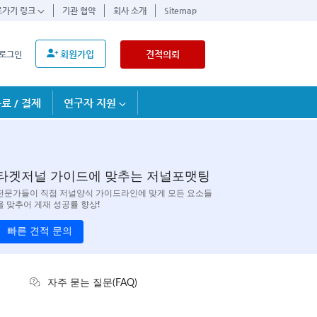
로가기 링크
기관 협약
회사 소개
Sitemap
회원가입
견적의뢰
로그인
료 / 결제
연구자 지원
타겟저널 가이드에 맞추는 저널포맷팅
전문가들이 직접 저널양식 가이드라인에 맞게 모든 요소들
을 맞추어 게재 성공률 향상!
빠른 견적 문의
자주 묻는 질문(FAQ)