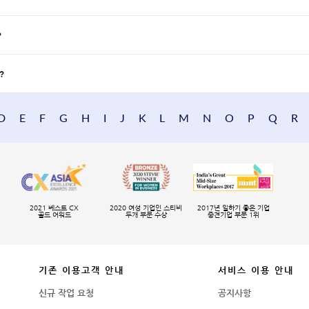
?
?
D
E
F
G
H
I
J
K
L
M
N
O
P
Q
R