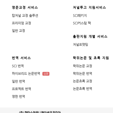
영문교정 서비스
저널투고 지원서비스
탑저널 교정 솔루션
SCI패키지
프리미엄 교정
SCI커스텀 팩
일반 교정
출판지원 개별 서비스
저널포맷팅
번역 서비스
학위논문 및 초록 지원
SCI 번역
학위논문 교정
하이브리드 논문번역
학위논문 번역
신규
논문초록 교정
일반 번역
논문초록 번역
프로젝트 번역
영한 번역
(주) 캑터스커뮤니케이션즈코리아