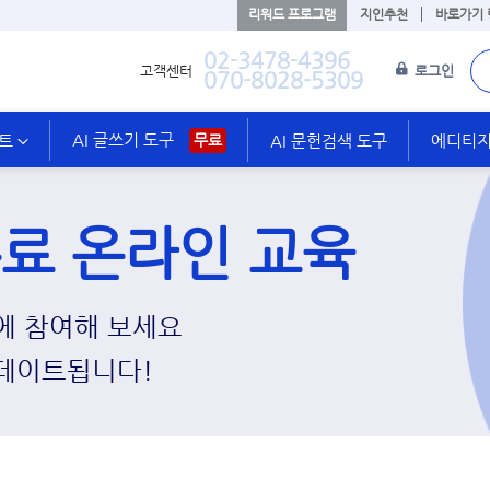
리워드 프로그램
지인추천
바로가기
02-3478-4396
고객센터
로그인
070-8028-5309
AI 글쓰기 도구
스트
무료
AI 문헌검색 도구
에디티지 
료 온라인 교육
 참여해 보세요​
데이트됩니다!