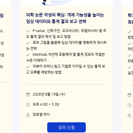
의학 논문 작성의 핵심: 게재 가능성을 높이는
 임
학
임상 데이터와 통계 결과 보고 전략
최
P-value, 신뢰구간, 오즈비(OR), 위험비(HR) 등 주
아
요 통계 결과 해석 및 보고 방법​
방법
표와 그림을 활용해 임상 데이터를 명확하게 제시하
구성
는 전략​
적인
Methods 섹션에 포함해야 할 통계 정보의 적절한
발생
수준 이해하기​
최종
리뷰어 우려나 원고 거절로 이어질 수 있는 통계 보
구의
고 오류를 예방하는 방법
실전
2026년 8월 19일 (수)​
오후 4:00 ~ 5:00​
장호열 박사
강의 신청