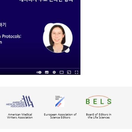
American Medical
European Association of
Board of Editors in
Writers Association
Science Editors
the Life Sciences