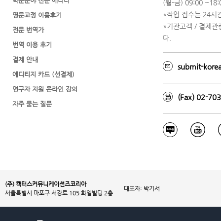
학문분야 전문 에디터
(월-금) 09:00 ~18:0
*작업 접수는 24시
영문교정 이용후기
*기관고객 / 결제
전문 번역가
다.
번역 이용 후기
결제 안내
submit-kore
에디티지 카드 (선결제)
연구자 지원 온라인 강의
(Fax) 02-70
자주 묻는 질문
(주) 캑터스커뮤니케이션즈코리아
대표자: 박기서
서울특별시 마포구 서강로 105 화일빌딩 2층