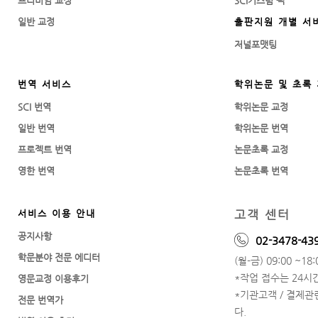
프리미엄 교정
SCI커스텀 팩
일반 교정
출판지원 개별 서
저널포맷팅
번역 서비스
학위논문 및 초록
SCI 번역
학위논문 교정
일반 번역
학위논문 번역
프로젝트 번역
논문초록 교정
영한 번역
논문초록 번역
고객 센터
서비스 이용 안내
공지사항
02-3478-43
학문분야 전문 에디터
(월-금) 09:00 ~18:0
*작업 접수는 24시
영문교정 이용후기
*기관고객 / 결제
전문 번역가
다.